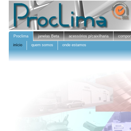
Proclima
janelas Beta
acessórios p/caixilharia
compone
início
quem somos
onde estamos